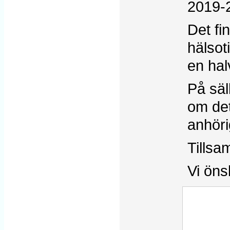
2019-
Det fi
hälsot
en hal
På säl
om det
anhöri
Tillsa
Vi öns