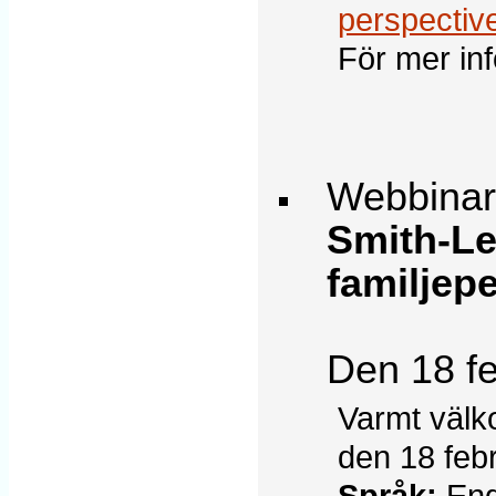
perspectiv
För mer in
Webbinar
Smith-Le
familjep
Den 18 fe
Varmt välk
den 18 febr
Språk:
Eng