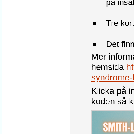
på insa
Tre kor
Det finn
Mer informa
hemsida
ht
syndrome-fr
Klicka på 
koden så ko