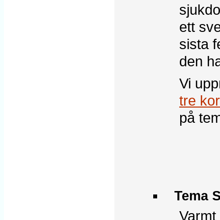
sjukd
ett sve
sista f
den ha
Vi upp
tre kor
på te
Tema S
Varmt 