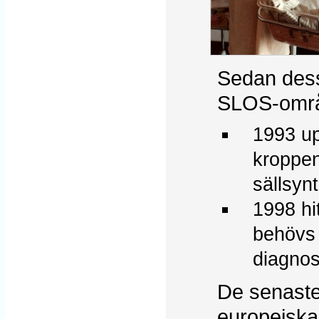
Sedan dess
SLOS-områ
1993 up
kroppen
sällsy
1998 hi
behövs 
diagnos
De senaste 
europeiska 