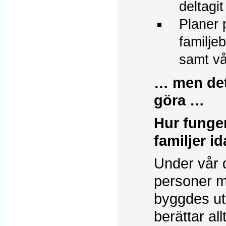
deltagi
Planer 
familjeb
samt v
… men det
göra …
Hur funge
familjer i
Under vår d
personer m
byggdes ut
berättar al