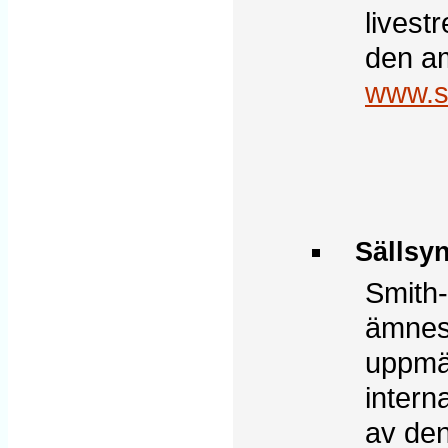
livest
den am
www.sm
Sällsy
Smith-
ämneso
uppmä
intern
av den