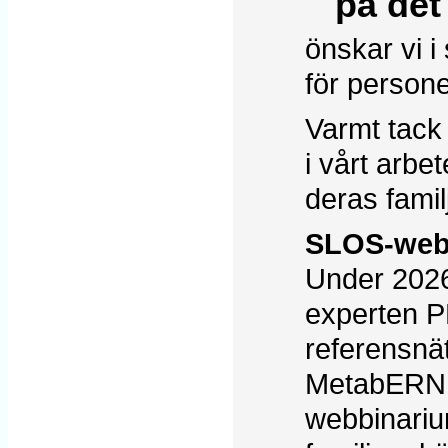
på det n
önskar vi i
för person
Varmt tack 
i vårt arb
deras famil
SLOS-web
Under 2026
experten P
referensnä
MetabERN, a
webbinariu