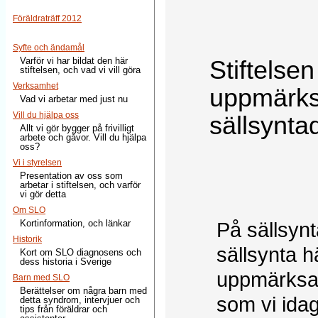
Föräldraträff 2012
Syfte och ändamål
Stiftelse
Varför vi har bildat den här
stiftelsen, och vad vi vill göra
Verksamhet
uppmärk
Vad vi arbetar med just nu
Vill du hjälpa oss
sällsynt
Allt vi gör bygger på frivilligt
arbete och gåvor. Vill du hjälpa
oss?
Vi i styrelsen
Presentation av oss som
arbetar i stiftelsen, och varför
vi gör detta
Om SLO
Kortinformation, och länkar
På sällsyn
Historik
sällsynta h
Kort om SLO diagnosens och
dess historia i Sverige
uppmärksam
Barn med SLO
Berättelser om några barn med
som vi idag
detta syndrom, intervjuer och
tips från föräldrar och