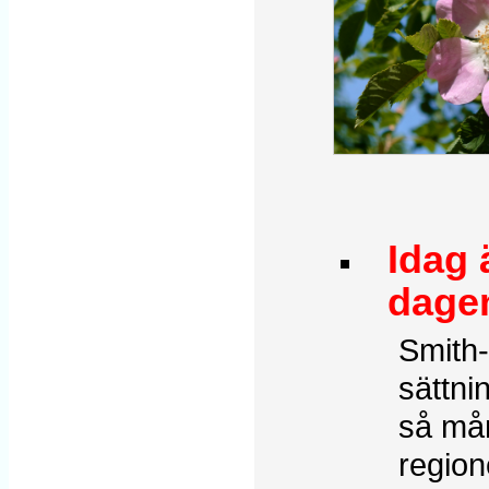
Idag 
dage
Smith-
sättni
så mån
region