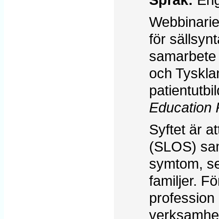
Webbinarie
för sällsy
samarbete 
och Tyskla
patientutb
Education
Syftet är a
(SLOS) sam
symtom, set
familjer. F
profession
verksamhet