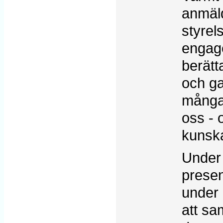
anmäld
styrel
engage
berätt
och ga
många 
oss - 
kunsk
Under 
presen
under 
att sa