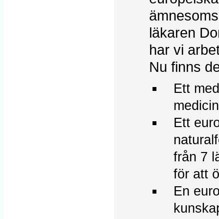
ämnesomsä
läkaren Do
har vi arb
Nu finns de
Ett med
medicin
Ett eur
natural
från 7 
för att
En eur
kunskap