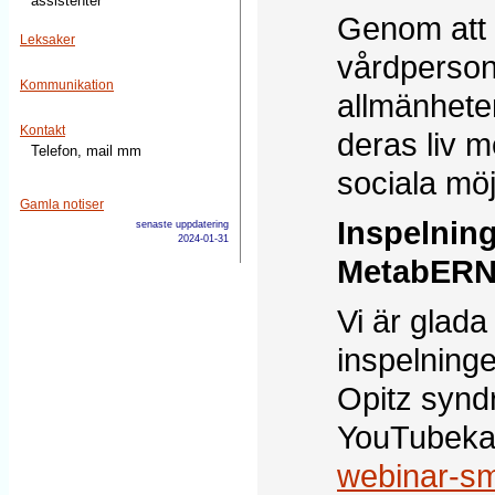
assistenter
Genom att 
Leksaker
vårdpersona
Kommunikation
allmänhete
Kontakt
deras liv m
Telefon, mail mm
sociala möj
Gamla notiser
Inspelnin
senaste uppdatering
2024-01-31
MetabERN
Vi är glada
inspelning
Opitz syndr
YouTubekan
webinar-smi