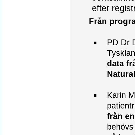
efter regist
Från progr
PD Dr D
Tyskla
data f
Natura
Karin M
patient
från e
behövs 