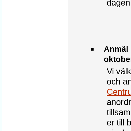
dagen 
Anmäl 
oktobe
Vi väl
och a
Centru
anordn
tillsa
er til