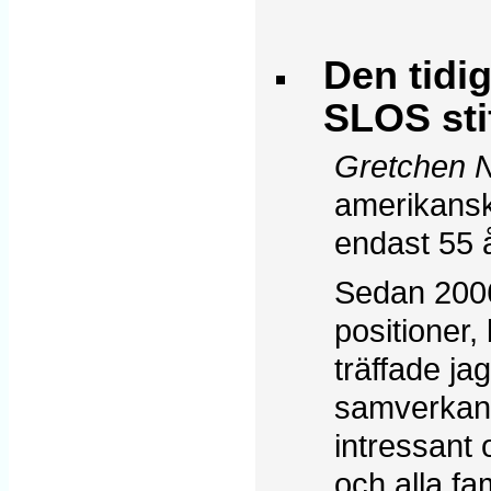
Den tidi
SLOS stif
Gretchen 
amerikanska
endast 55 å
Sedan 2006 
positioner,
träffade ja
samverkan m
intressant 
och alla f