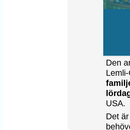
Den am
Lemli-
famil
lörda
USA.
Det är
behöv