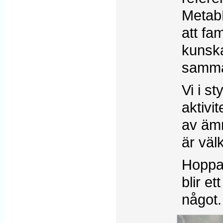
MetabE
att fam
kunsk
samman
Vi i s
aktivi
av ämn
är väl
Hoppas
blir e
något.